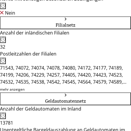
Nein
Filialnetz
Anzahl der inländischen Filialen
32
Postleitzahlen der Filialen
71543, 74072, 74074, 74078, 74080, 74172, 74177, 74189,
74199, 74206, 74229, 74257, 74405, 74420, 74423, 74523,
74532, 74535, 74538, 74542, 74545, 74564, 74579, 74589,
74599, 74831
mehr anzeigen
Geldautomatennetz
Anzahl der Geldautomaten im Inland
13781
Unentgeltliche Bargeldauszahlung an Geldautomaten im