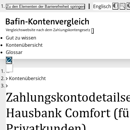
Englisch
Die
Schrif
Zu den Elementen der Barrierefreiheit springen
Schri
100%
wird
bei
Klick
des
Butto
in
Gut zu wissen
25%
Kontenübersicht
Schrit
zwisc
Glossar
100%
und
200%
angep
Nach
Keine
200%
Kontenübersicht
Konten
wird
gewählt
die
Schri
Zahlungskontodetailse
wiede
auf
100%
zurüc
Hausbank Comfort (fü
Privatkunden),