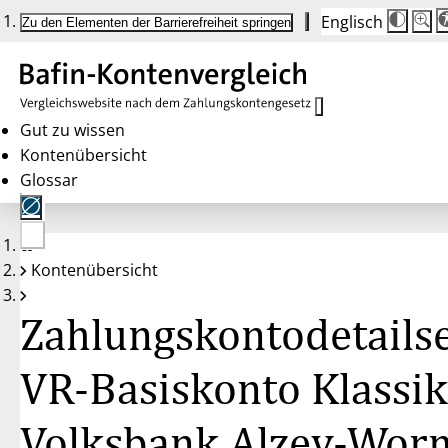
Englisch
Die
Schrif
Zu den Elementen der Barrierefreiheit springen
Schri
100 
wird
bei
Klick
des
Butto
in
Gut zu wissen
25 %
Kontenübersicht
Schrit
zwisc
Glossar
100 
und
200 
angep
Nach
Keine
200 
Kontenübersicht
Konten
wird
gewählt
die
Schri
Zahlungskontodetailse
wiede
auf
100 
zurüc
VR-Basiskonto Klassik
Volksbank Alzey-Wor