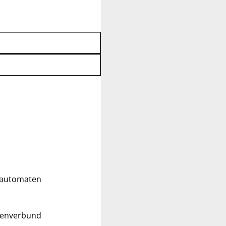
ldautomaten
tenverbund