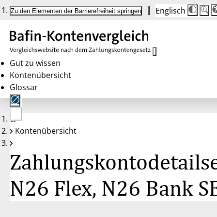
Englisch
Die
Schrif
Zu den Elementen der Barrierefreiheit springen
Schri
100 
wird
bei
Klick
des
Butto
in
Gut zu wissen
25 %
Kontenübersicht
Schrit
zwisc
Glossar
100 
und
200 
angep
Nach
Keine
200 
Kontenübersicht
Konten
wird
gewählt
die
Schri
Zahlungskontodetailse
wiede
auf
100 
zurüc
N26 Flex, N26 Bank S