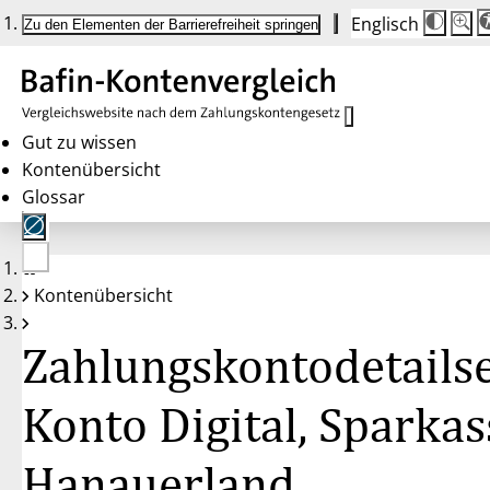
Englisch
Die
Schrif
Zu den Elementen der Barrierefreiheit springen
Schri
100 
wird
bei
Klick
des
Butto
in
Gut zu wissen
25 %
Kontenübersicht
Schrit
zwisc
Glossar
100 
und
200 
angep
Nach
Keine
200 
Kontenübersicht
Konten
wird
gewählt
die
Schri
Zahlungskontodetailse
wiede
auf
100 
zurüc
Konto Digital, Sparkas
Hanauerland