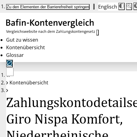
Englisch
Die
Schrif
Zu den Elementen der Barrierefreiheit springen
Schri
100 
wird
bei
Klick
des
Butto
in
Gut zu wissen
25 %
Kontenübersicht
Schrit
zwisc
Glossar
100 
und
200 
angep
Nach
Keine
200 
Kontenübersicht
Konten
wird
gewählt
die
Schri
Zahlungskontodetailse
wiede
auf
100 
zurüc
Giro Nispa Komfort,
Niederrheinische