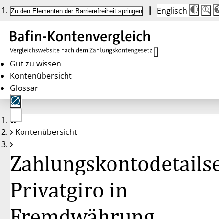
Englisch
Die
Schrif
Zu den Elementen der Barrierefreiheit springen
Schri
100 
wird
bei
Klick
des
Butto
in
Gut zu wissen
25 %
Kontenübersicht
Schrit
zwisc
Glossar
100 
und
200 
angep
Nach
Keine
200 
Kontenübersicht
Konten
wird
gewählt
die
Schri
Zahlungskontodetailse
wiede
auf
100 
zurüc
Privatgiro in
Fremdwährung,