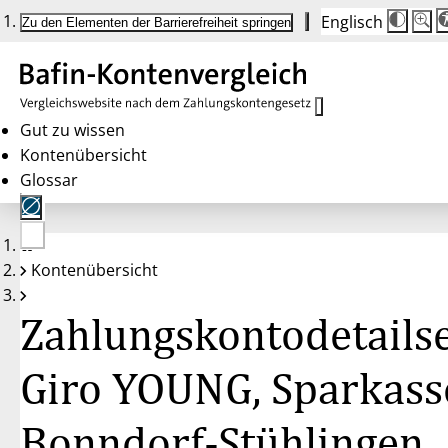
Englisch
Die
Schrif
Zu den Elementen der Barrierefreiheit springen
Schri
100 
wird
bei
Klick
des
Butto
in
Gut zu wissen
25 %
Kontenübersicht
Schrit
zwisc
Glossar
100 
und
200 
angep
Nach
Keine
200 
Kontenübersicht
Konten
wird
gewählt
die
Schri
Zahlungskontodetailse
wiede
auf
100 
zurüc
Giro YOUNG, Sparkass
Bonndorf-Stühlingen