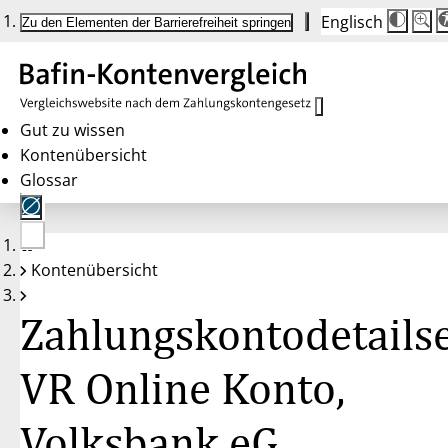
Englisch
Die
Schrif
Zu den Elementen der Barrierefreiheit springen
Schri
100 
wird
bei
Klick
des
Butto
in
Gut zu wissen
25 %
Kontenübersicht
Schrit
zwisc
Glossar
100 
und
200 
angep
Nach
Keine
200 
Kontenübersicht
Konten
wird
gewählt
die
Schri
Zahlungskontodetailse
wiede
auf
100 
zurüc
VR Online Konto,
Volksbank eG