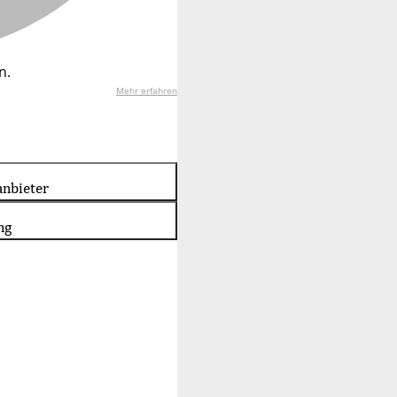
n.
Mehr erfahren
nbieter
ng