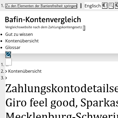
Englisch
Die
Schrif
Zu den Elementen der Barrierefreiheit springen
Schri
100 
wird
bei
Klick
des
Butto
in
Gut zu wissen
25 %
Kontenübersicht
Schrit
zwisc
Glossar
100 
und
200 
angep
Nach
Keine
200 
Kontenübersicht
Konten
wird
gewählt
die
Schri
Zahlungskontodetailse
wiede
auf
100 
zurüc
Giro feel good, Sparka
Mecklenburg-Schweri