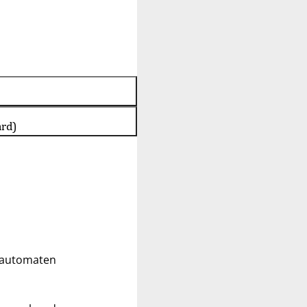
ard)
ldautomaten