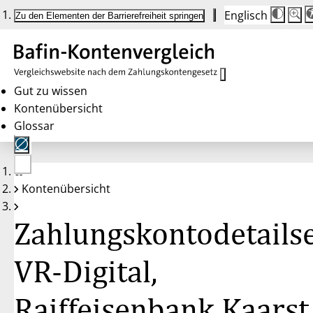
Englisch
Die
Schrif
Zu den Elementen der Barrierefreiheit springen
Schri
100 
wird
bei
Klick
des
Butto
in
Gut zu wissen
25 %
Kontenübersicht
Schrit
zwisc
Glossar
100 
und
200 
angep
Nach
Keine
200 
Kontenübersicht
Konten
wird
gewählt
die
Schri
Zahlungskontodetailse
wiede
auf
100 
zurüc
VR-Digital,
Raiffeisenbank Kaarst