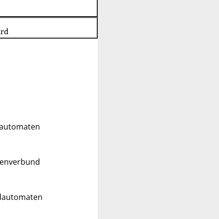
ard
ldautomaten
tenverbund
ldautomaten