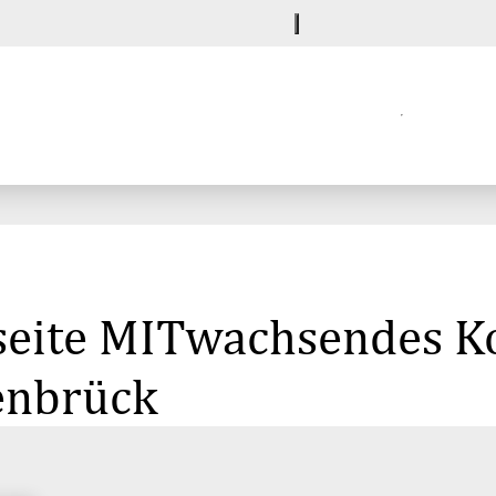
seite MITwachsendes Ko
enbrück