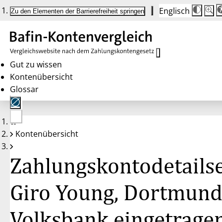
Englisch
Die
Schrif
Zu den Elementen der Barrierefreiheit springen
Schri
100%
wird
bei
Klick
des
Butto
in
Gut zu wissen
25%
Kontenübersicht
Schrit
zwisc
Glossar
100%
und
200%
angep
Nach
Keine
200%
Kontenübersicht
Konten
wird
gewählt
die
Schri
Zahlungskontodetailse
wiede
auf
100%
zurüc
Giro Young, Dortmund
Volksbank eingetrage