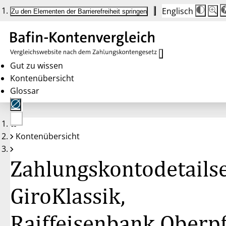
Englisch
Die
Schrif
Zu den Elementen der Barrierefreiheit springen
Schri
100 
wird
bei
Klick
des
Butto
in
Gut zu wissen
25 %
Kontenübersicht
Schrit
zwisc
Glossar
100 
und
200 
angep
Nach
Keine
200 
Kontenübersicht
Konten
wird
gewählt
die
Schri
Zahlungskontodetailse
wiede
auf
100 
zurüc
GiroKlassik,
Raiffeisenbank Oberpf