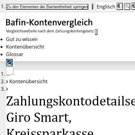
Englisch
Die
Schrif
Zu den Elementen der Barrierefreiheit springen
Schri
100 
wird
bei
Klick
des
Butto
in
Gut zu wissen
25 %
Kontenübersicht
Schrit
zwisc
Glossar
100 
und
200 
angep
Nach
Keine
200 
Kontenübersicht
Konten
wird
gewählt
die
Schri
Zahlungskontodetailse
wiede
auf
100 
zurüc
Giro Smart,
Kreissparkasse