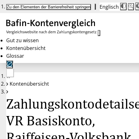
Englisch
Die
Schrif
Zu den Elementen der Barrierefreiheit springen
Schri
100 
wird
bei
Klick
des
Butto
in
Gut zu wissen
25 %
Kontenübersicht
Schrit
zwisc
Glossar
100 
und
200 
angep
Nach
Keine
200 
Kontenübersicht
Konten
wird
gewählt
die
Schri
Zahlungskontodetailse
wiede
auf
100 
zurüc
VR Basiskonto,
Raiffeisen-Volksbank