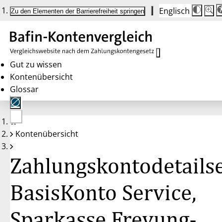
Englisch
Die
Schrif
Zu den Elementen der Barrierefreiheit springen
Schri
100 
wird
bei
Klick
des
Butto
in
Gut zu wissen
25 %
Kontenübersicht
Schrit
zwisc
Glossar
100 
und
200 
angep
Nach
Keine
200 
Kontenübersicht
Konten
wird
gewählt
die
Schri
Zahlungskontodetailse
wiede
auf
100 
zurüc
BasisKonto Service,
Sparkasse Freyung-