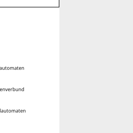
ldautomaten
tenverbund
ldautomaten