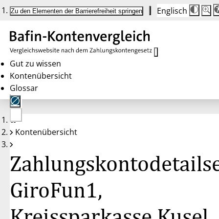
Englisch
Die
Schrif
Zu den Elementen der Barrierefreiheit springen
Schri
100 
wird
bei
Klick
des
Butto
in
Gut zu wissen
25 %
Kontenübersicht
Schrit
zwisc
Glossar
100 
und
200 
angep
Nach
Keine
200 
Kontenübersicht
Konten
wird
gewählt
die
Schri
Zahlungskontodetailse
wiede
auf
100 
zurüc
GiroFun1,
Kreissparkasse Kusel