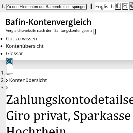
Englisch
Die
Schrif
Zu den Elementen der Barrierefreiheit springen
Schri
100%
wird
bei
Klick
des
Butto
in
Gut zu wissen
25%
Kontenübersicht
Schrit
zwisc
Glossar
100%
und
200%
angep
Nach
Keine
200%
Kontenübersicht
Konten
wird
gewählt
die
Schri
Zahlungskontodetailse
wiede
auf
100%
zurüc
Giro privat, Sparkasse
Hochrhein