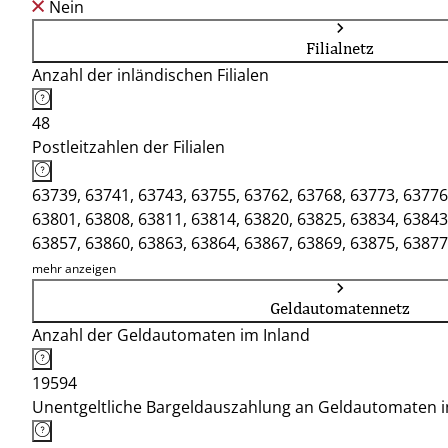
Nein
Filialnetz
Anzahl der inländischen Filialen
48
Postleitzahlen der Filialen
63739, 63741, 63743, 63755, 63762, 63768, 63773, 63776
63801, 63808, 63811, 63814, 63820, 63825, 63834, 63843
63857, 63860, 63863, 63864, 63867, 63869, 63875, 63877
63916, 63920, 63924, 63939, 97909
mehr anzeigen
Geldautomatennetz
Anzahl der Geldautomaten im Inland
19594
Unentgeltliche Bargeldauszahlung an Geldautomaten 