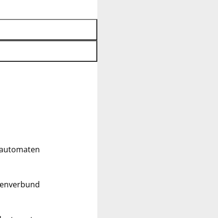
ldautomaten
tenverbund