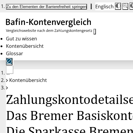
Englisch
Die
Schrif
Zu den Elementen der Barrierefreiheit springen
Schri
100 
wird
bei
Klick
des
Butto
in
Gut zu wissen
25 %
Kontenübersicht
Schrit
zwisc
Glossar
100 
und
200 
angep
Nach
Keine
200 
Kontenübersicht
Konten
wird
gewählt
die
Schri
Zahlungskontodetailse
wiede
auf
100 
zurüc
Das Bremer Basiskont
Die Sparkasse Breme