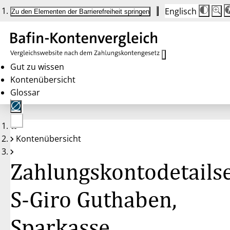
Englisch
Die
Schrif
Zu den Elementen der Barrierefreiheit springen
Schri
100 
wird
bei
Klick
des
Butto
in
Gut zu wissen
25 %
Kontenübersicht
Schrit
zwisc
Glossar
100 
und
200 
angep
Nach
Keine
200 
Kontenübersicht
Konten
wird
gewählt
die
Schri
Zahlungskontodetailse
wiede
auf
100 
zurüc
S-Giro Guthaben,
Sparkasse