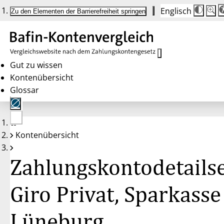
Englisch
Die
Schrif
Zu den Elementen der Barrierefreiheit springen
Schri
100%
wird
bei
Klick
des
Butto
in
Gut zu wissen
25%
Kontenübersicht
Schrit
zwisc
Glossar
100%
und
200%
angep
Nach
Keine
200%
Kontenübersicht
Konten
wird
gewählt
die
Schri
Zahlungskontodetailse
wiede
auf
100%
zurüc
Giro Privat, Sparkasse
Lüneburg