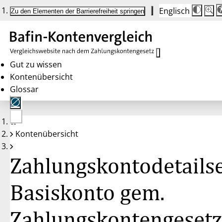
Englisch
Die
Schrif
Zu den Elementen der Barrierefreiheit springen
Schri
100%
wird
bei
Klick
des
Butto
in
Gut zu wissen
25%
Kontenübersicht
Schrit
zwisc
Glossar
100%
und
200%
angep
Nach
Keine
200%
Kontenübersicht
Konten
wird
gewählt
die
Schri
Zahlungskontodetailse
wiede
auf
100%
zurüc
Basiskonto gem.
Zahlungskontengesetz