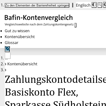
Englisch
Die
Schrif
Zu den Elementen der Barrierefreiheit springen
Schri
100 
wird
bei
Klick
des
Butto
in
Gut zu wissen
25 %
Kontenübersicht
Schrit
zwisc
Glossar
100 
und
200 
angep
Nach
Keine
200 
Kontenübersicht
Konten
wird
gewählt
die
Schri
Zahlungskontodetailse
wiede
auf
100 
zurüc
Basiskonto Flex,
Sparkasse Südholstei