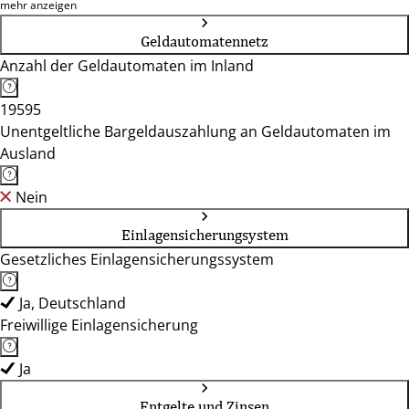
25462, 25469, 25474, 25479, 25488, 27498
mehr anzeigen
Geldautomatennetz
Anzahl der Geldautomaten im Inland
19595
Unentgeltliche Bargeldauszahlung an Geldautomaten im
Ausland
Nein
Einlagensicherungsystem
Gesetzliches Einlagensicherungssystem
Ja, Deutschland
Freiwillige Einlagensicherung
Ja
Entgelte und Zinsen