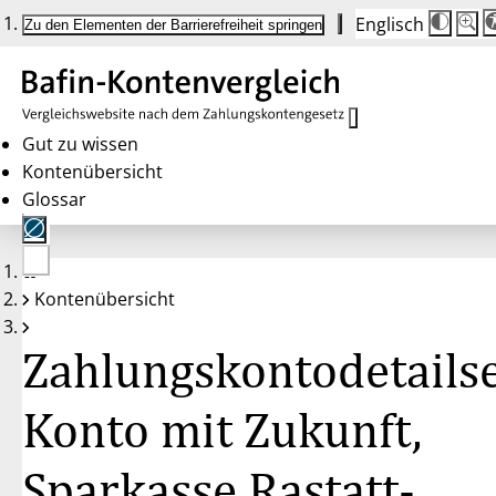
Englisch
Die
Schrif
Zu den Elementen der Barrierefreiheit springen
Schri
100%
wird
bei
Klick
des
Butto
in
Gut zu wissen
25%
Kontenübersicht
Schrit
zwisc
Glossar
100%
und
200%
angep
Nach
Keine
200%
Kontenübersicht
Konten
wird
gewählt
die
Schri
Zahlungskontodetailse
wiede
auf
100%
zurüc
Konto mit Zukunft,
Sparkasse Rastatt-