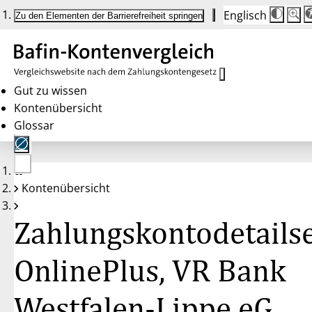
Englisch
Die
Schrif
Zu den Elementen der Barrierefreiheit springen
Schri
100 
wird
bei
Klick
des
Butto
in
Gut zu wissen
25 %
Kontenübersicht
Schrit
zwisc
Glossar
100 
und
200 
angep
Nach
Keine
200 
Kontenübersicht
Konten
wird
gewählt
die
Schri
Zahlungskontodetailse
wiede
auf
100 
zurüc
OnlinePlus, VR Bank
Westfalen-Lippe eG