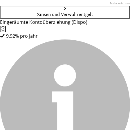
Mehr erfahren
Zinsen und Verwahrentgelt
Eingeräumte Kontoüberziehung (Dispo)
9.92% pro Jahr