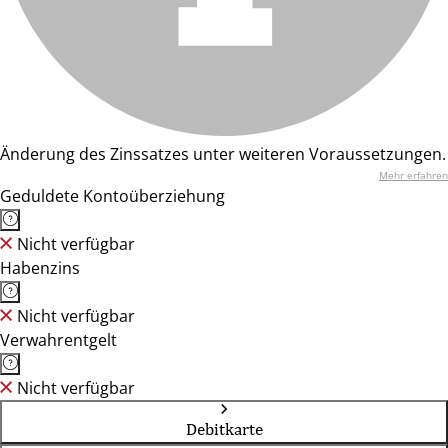
Änderung des Zinssatzes unter weiteren Voraussetzungen.
Mehr erfahren
Geduldete Kontoüberziehung
Nicht verfügbar
Habenzins
Nicht verfügbar
Verwahrentgelt
Nicht verfügbar
Debitkarte