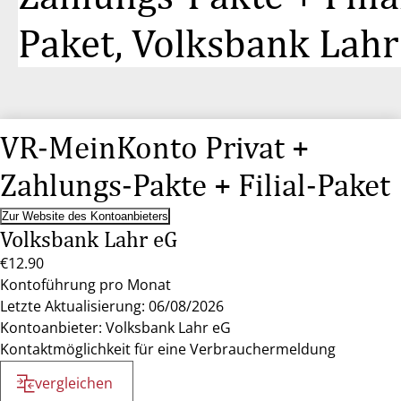
Paket, Volksbank Lahr
VR-MeinKonto Privat +
Zahlungs-Pakte + Filial-Paket
Zur Website des Kontoanbieters
Volksbank Lahr eG
€12.90
Kontoführung pro Monat
Letzte Aktualisierung: 06/08/2026
Kontoanbieter: Volksbank Lahr eG
Kontaktmöglichkeit für eine Verbrauchermeldung
vergleichen