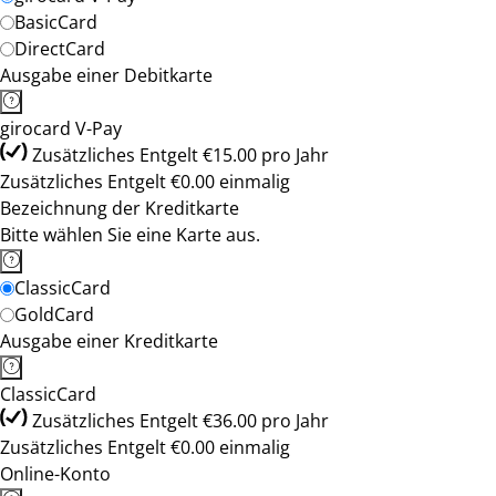
BasicCard
DirectCard
Ausgabe einer Debitkarte
girocard V-Pay
Zusätzliches Entgelt €15.00 pro Jahr
Zusätzliches Entgelt €0.00 einmalig
Bezeichnung der Kreditkarte
Bitte wählen Sie eine Karte aus.
ClassicCard
GoldCard
Ausgabe einer Kreditkarte
ClassicCard
Zusätzliches Entgelt €36.00 pro Jahr
Zusätzliches Entgelt €0.00 einmalig
Online-Konto