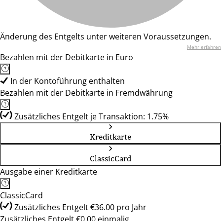
Änderung des Entgelts unter weiteren Voraussetzungen.
Mehr erfahren
Bezahlen mit der Debitkarte in Euro
In der Kontoführung enthalten
Bezahlen mit der Debitkarte in Fremdwährung
Zusätzliches Entgelt je Transaktion: 1.75%
Kreditkarte
ClassicCard
Ausgabe einer Kreditkarte
ClassicCard
Zusätzliches Entgelt €36.00 pro Jahr
Zusätzliches Entgelt €0.00 einmalig