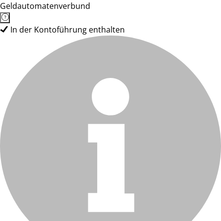
Geldautomatenverbund
In der Kontoführung enthalten