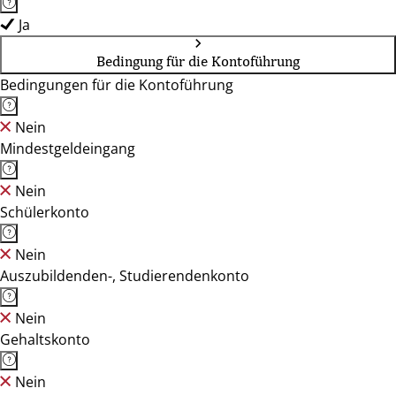
Ja
Bedingung für die Kontoführung
Bedingungen für die Kontoführung
Nein
Mindestgeldeingang
Nein
Schülerkonto
Nein
Auszubildenden-, Studierendenkonto
Nein
Gehaltskonto
Nein