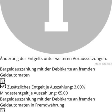
Änderung des Entgelts unter weiteren Voraussetzungen.
Mehr erfahren
Bargeldauszahlung mit der Debitkarte an fremden
Geldautomaten
Zusätzliches Entgelt je Auszahlung: 3.00%
Mindestentgelt je Auszahlung: €5.00
Bargeldauszahlung mit der Debitkarte an fremden
Geldautomaten in Fremdwährung