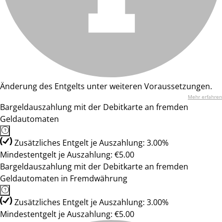
Änderung des Entgelts unter weiteren Voraussetzungen.
Mehr erfahren
Bargeldauszahlung mit der Debitkarte an fremden
Geldautomaten
Zusätzliches Entgelt je Auszahlung: 3.00%
Mindestentgelt je Auszahlung: €5.00
Bargeldauszahlung mit der Debitkarte an fremden
Geldautomaten in Fremdwährung
Zusätzliches Entgelt je Auszahlung: 3.00%
Mindestentgelt je Auszahlung: €5.00