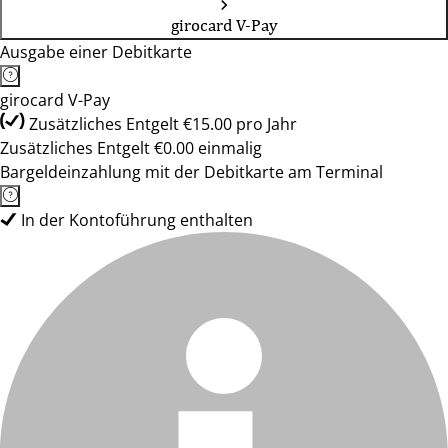
girocard V-Pay
Ausgabe einer Debitkarte
girocard V-Pay
Zusätzliches Entgelt €15.00 pro Jahr
Zusätzliches Entgelt €0.00 einmalig
Bargeldeinzahlung mit der Debitkarte am Terminal
In der Kontoführung enthalten