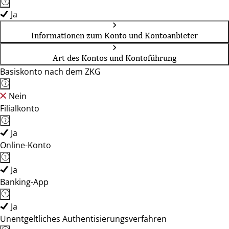
Ja
Informationen zum Konto und Kontoanbieter
Art des Kontos und Kontoführung
Basiskonto nach dem ZKG
Nein
Filialkonto
Ja
Online-Konto
Ja
Banking-App
Ja
Unentgeltliches Authentisierungsverfahren