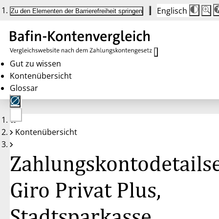
Englisch
Die
Schrif
Zu den Elementen der Barrierefreiheit springen
Schri
100%
wird
bei
Klick
des
Butto
in
Gut zu wissen
25%
Kontenübersicht
Schrit
zwisc
Glossar
100%
und
200%
angep
Nach
Keine
200%
Kontenübersicht
Konten
wird
gewählt
die
Schri
Zahlungskontodetailse
wiede
auf
100%
zurüc
Giro Privat Plus,
Stadtsparkasse