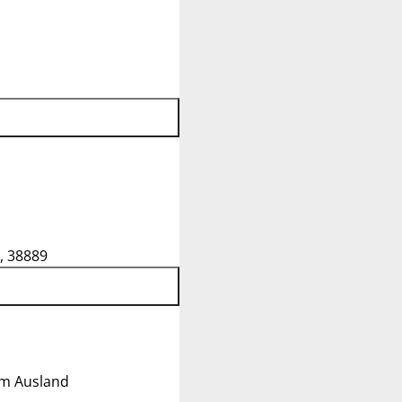
, 38889
im Ausland