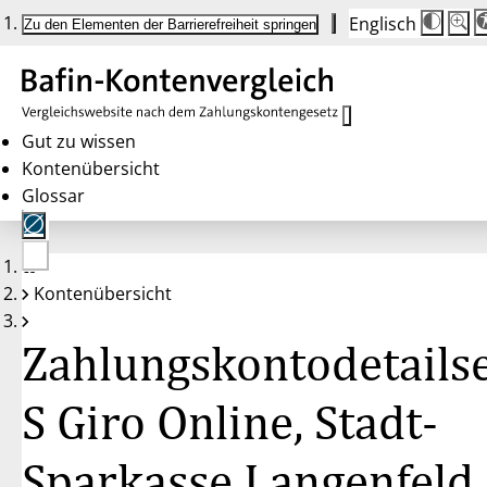
Englisch
Die
Schrif
Zu den Elementen der Barrierefreiheit springen
Schri
100 
wird
bei
Klick
des
Butto
in
Gut zu wissen
25 %
Kontenübersicht
Schrit
zwisc
Glossar
100 
und
200 
angep
Nach
Keine
200 
Kontenübersicht
Konten
wird
gewählt
die
Schri
Zahlungskontodetailse
wiede
auf
100 
zurüc
S Giro Online, Stadt-
Sparkasse Langenfeld