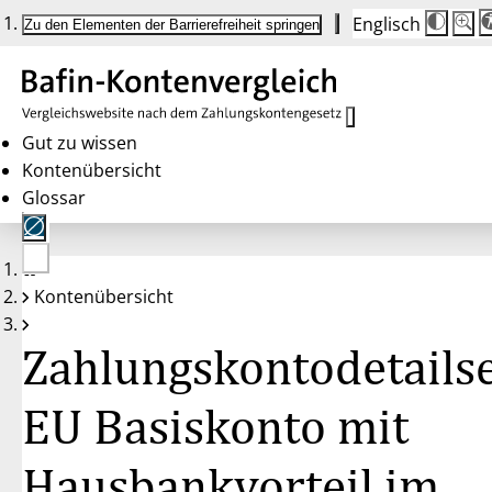
Englisch
Die
Schrif
Zu den Elementen der Barrierefreiheit springen
Schri
100 
wird
bei
Klick
des
Butto
in
Gut zu wissen
25 %
Kontenübersicht
Schrit
zwisc
Glossar
100 
und
200 
angep
Nach
Keine
200 
Kontenübersicht
Konten
wird
gewählt
die
Schri
Zahlungskontodetailse
wiede
auf
100 
zurüc
EU Basiskonto mit
Hausbankvorteil im