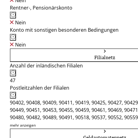
Nein
Rentner-, Pensionärskonto
Nein
Konto mit sonstigen besonderen Bedingungen
Nein
Filialnetz
Anzahl der inländischen Filialen
47
Postleitzahlen der Filialen
90402, 90408, 90409, 90411, 90419, 90425, 90427, 90429
90449, 90451, 90453, 90455, 90459, 90461, 90469, 90471
90480, 90482, 90489, 90491, 90518, 90537, 90552, 90559
91217, 91220, 91224, 91227, 91235, 91236, 91239, 91244
mehr anzeigen
Geldautomatennetz