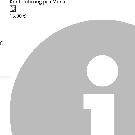
Kontoführung pro Monat
15,90 €
rg