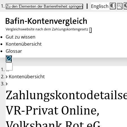
Englisch
Die
Schrif
Zu den Elementen der Barrierefreiheit springen
Schri
100 
wird
bei
Klick
des
Butto
in
Gut zu wissen
25 %
Kontenübersicht
Schrit
zwisc
Glossar
100 
und
200 
angep
Nach
Keine
200 
Kontenübersicht
Konten
wird
gewählt
die
Schri
Zahlungskontodetailse
wiede
auf
100 
zurüc
VR-Privat Online,
Volksbank Rot eG