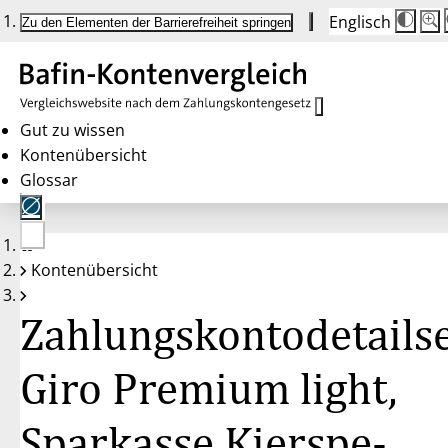
Englisch
Die
Schr
Zu den Elementen der Barrierefreiheit springen
Schr
100
wird
bei
Klic
des
Butt
in
Gut zu wissen
25 
Kontenübersicht
Schr
zwis
Glossar
100
und
200
ange
Nac
Keine
200
Kontenübersicht
Konten
wird
gewählt
die
Schr
Zahlungskontodetailse
wied
auf
100
zurü
Giro Premium light,
Sparkasse Kierspe-