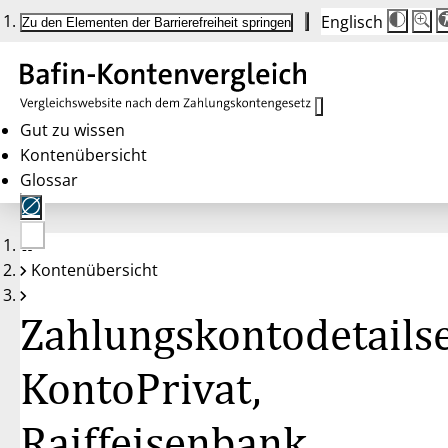
Englisch
Die
Schrif
Zu den Elementen der Barrierefreiheit springen
Schri
100 
wird
bei
Klick
des
Butto
in
Gut zu wissen
25 %
Kontenübersicht
Schrit
zwisc
Glossar
100 
und
200 
angep
Nach
Keine
200 
Kontenübersicht
Konten
wird
gewählt
die
Schri
Zahlungskontodetailse
wiede
auf
100 
zurüc
KontoPrivat,
Raiffeisenbank