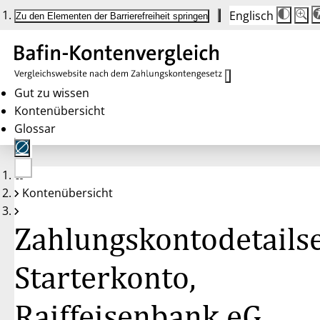
Englisch
Die
Schrif
Zu den Elementen der Barrierefreiheit springen
Schri
100 
wird
bei
Klick
des
Butto
in
Gut zu wissen
25 %
Kontenübersicht
Schrit
zwisc
Glossar
100 
und
200 
angep
Nach
Keine
200 
Kontenübersicht
Konten
wird
gewählt
die
Schri
Zahlungskontodetailse
wiede
auf
100 
zurüc
Starterkonto,
Raiffeisenbank eG