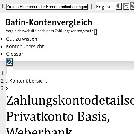
Englisch
Die
Schrif
Zu den Elementen der Barrierefreiheit springen
Schri
100 
wird
bei
Klick
des
Butto
in
Gut zu wissen
25 %
Kontenübersicht
Schrit
zwisc
Glossar
100 
und
200 
angep
Nach
Keine
200 
Kontenübersicht
Konten
wird
gewählt
die
Schri
Zahlungskontodetailse
wiede
auf
100 
zurüc
Privatkonto Basis,
Weberbank