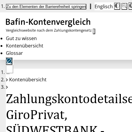
Englisch
Die
Schrif
Zu den Elementen der Barrierefreiheit springen
Schri
100 
wird
bei
Klick
des
Butto
in
Gut zu wissen
25 %
Kontenübersicht
Schrit
zwisc
Glossar
100 
und
200 
angep
Nach
Keine
200 
Kontenübersicht
Konten
wird
gewählt
die
Schri
Zahlungskontodetailse
wiede
auf
100 
zurüc
GiroPrivat,
SÜDWESTBANK -