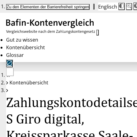
Englisch
Die
Schrif
Zu den Elementen der Barrierefreiheit springen
Schri
100 
wird
bei
Klick
des
Butto
in
Gut zu wissen
25 %
Kontenübersicht
Schrit
zwisc
Glossar
100 
und
200 
angep
Nach
Keine
200 
Kontenübersicht
Konten
wird
gewählt
die
Schri
Zahlungskontodetailse
wiede
auf
100 
zurüc
S Giro digital,
Kreissparkasse Saale-