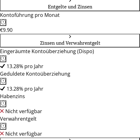
88161, 88212, 89073, 89257, 89407, 90402, 90419, 90451,
Entgelte und Zinsen
90473, 90480, 90537, 90762, 91052, 91074, 91126, 91207,
Kontoführung pro Monat
91301, 91522, 91710, 92224, 92318, 92421, 92637, 93047,
93049, 93059, 93128, 93155, 93333, 94032, 94060, 94315,
€9.90
94469, 95028, 95444, 95615, 96047, 96317, 96450, 96465,
97070, 97318, 97421, 97616, 97688, 97816, 99084, 99423,
Zinsen und Verwahrentgelt
99817
Eingeräumte Kontoüberziehung (Dispo)
13.28% pro Jahr
Geduldete Kontoüberziehung
13.28% pro Jahr
Habenzins
Nicht verfügbar
Verwahrentgelt
Nicht verfügbar