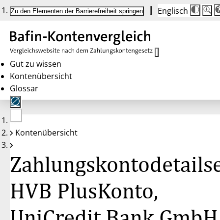
Englisch
Die
Schrif
Zu den Elementen der Barrierefreiheit springen
Schri
100%
wird
bei
Klick
des
Butto
in
Gut zu wissen
25%
Kontenübersicht
Schrit
zwisc
Glossar
100%
und
200%
angep
Nach
Keine
200%
Kontenübersicht
Konten
wird
gewählt
die
Schri
Zahlungskontodetailse
wiede
auf
100%
zurüc
HVB PlusKonto,
UniCredit Bank GmbH