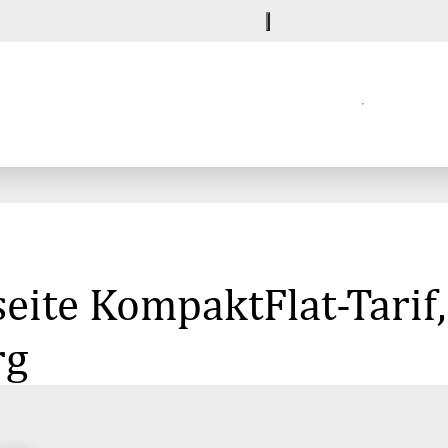
eite KompaktFlat-Tarif
rg