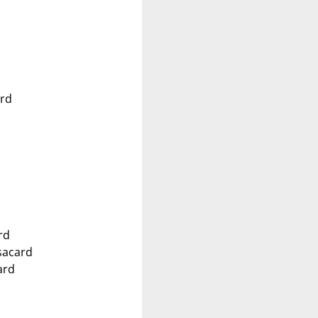
ard
rd
sacard
ard