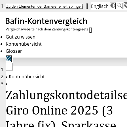
Englisch
Die
Schrif
Zu den Elementen der Barrierefreiheit springen
Schri
100 
wird
bei
Klick
des
Butto
in
Gut zu wissen
25 %
Kontenübersicht
Schrit
zwisc
Glossar
100 
und
200 
angep
Nach
Keine
200 
Kontenübersicht
Konten
wird
gewählt
die
Schri
Zahlungskontodetailse
wiede
auf
100 
zurüc
Giro Online 2025 (3
Jahre fix), Sparkasse