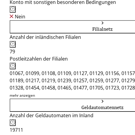
Konto mit sonstigen besonderen Bedingungen
Nein
Filialnetz
Anzahl der inländischen Filialen
79
Postleitzahlen der Filialen
01067, 01099, 01108, 01109, 01127, 01129, 01156, 01157
01189, 01217, 01219, 01239, 01257, 01259, 01277, 01279
01328, 01454, 01458, 01465, 01477, 01705, 01723, 01728
01768, 01773, 01774, 01776, 01796, 01809, 01814, 01816
mehr anzeigen
01847, 01855, 01896, 01900, 01917, 01920, 01936, 02977
Geldautomatennetz
02999
Anzahl der Geldautomaten im Inland
19711