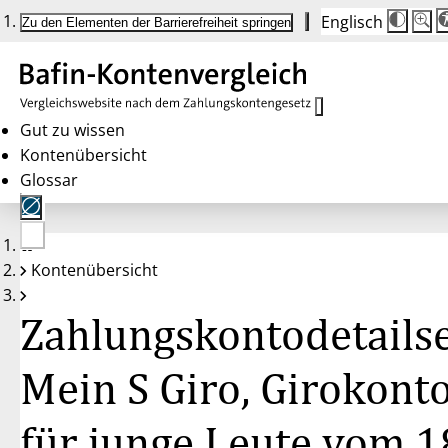
Englisch
Die
Schrif
Zu den Elementen der Barrierefreiheit springen
Schri
100%
wird
bei
Klick
des
Butto
in
Gut zu wissen
25%
Kontenübersicht
Schrit
zwisc
Glossar
100%
und
200%
angep
Nach
Keine
200%
Kontenübersicht
Konten
wird
gewählt
die
Schri
Zahlungskontodetailse
wiede
auf
100%
zurüc
Mein S Giro, Girokont
für junge Leute vom 1